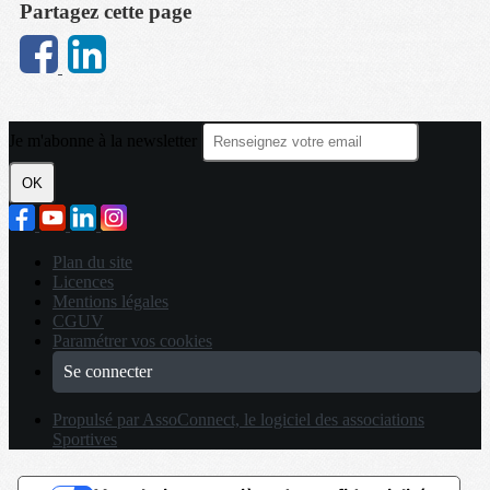
Partagez cette page
Je m'abonne à la newsletter
OK
Plan du site
Licences
Mentions légales
CGUV
Paramétrer vos cookies
Se connecter
Propulsé par AssoConnect, le logiciel des associations
Sportives