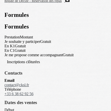
Régate de Decize - Réservation des repas
Formules
Formules
Prestation
Montant
Je souhaite y participer
Gratuit
En K1
Gratuit
En C1
Gratuit
Je me propose comme accompagnant
Gratuit
Inscriptions clôturées
Contacts
Email
contact@cksl.fr
Téléphone
+33 6 38 62 92 56
Dates des ventes
Début