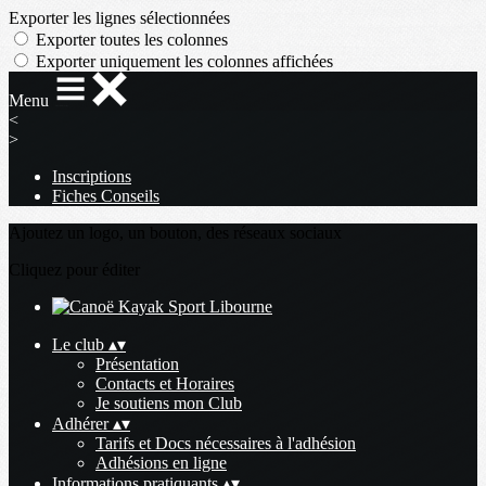
Exporter les lignes sélectionnées
Exporter toutes les colonnes
Exporter uniquement les colonnes affichées
Menu
<
>
Inscriptions
Fiches Conseils
Ajoutez un logo, un bouton, des réseaux sociaux
Cliquez pour éditer
Le club
▴
▾
Présentation
Contacts et Horaires
Je soutiens mon Club
Adhérer
▴
▾
Tarifs et Docs nécessaires à l'adhésion
Adhésions en ligne
Informations pratiquants
▴
▾