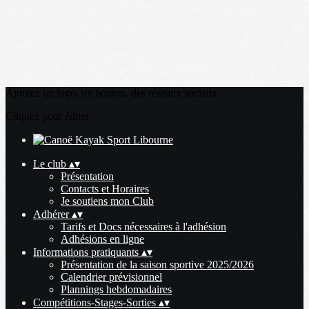
Ajoutez un logo, un bouton, des réseaux sociaux
Cliquez pour éditer
Le club
▴
▾
Présentation
Contacts et Horaires
Je soutiens mon Club
Adhérer
▴
▾
Tarifs et Docs nécessaires à l'adhésion
Adhésions en ligne
Informations pratiquants
▴
▾
Présentation de la saison sportive 2025/2026
Calendrier prévisionnel
Plannings hebdomadaires
Compétitions-Stages-Sorties
▴
▾