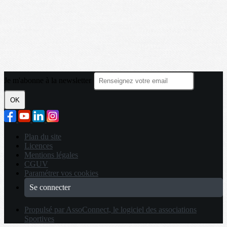
Je m'abonne à la newsletter
OK
Plan du site
Licences
Mentions légales
CGUV
Paramétrer vos cookies
Se connecter
Propulsé par AssoConnect, le logiciel des associations
Sportives