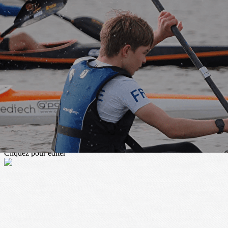
Exporter les lignes sélectionnées
Exporter toutes les colonnes
Exporter uniquement les colonnes affichées
Menu
<
>
Présentation
Contacts et Horaires
Je soutiens mon Club
?>
Images de la page d'accueil
Cliquez pour éditer